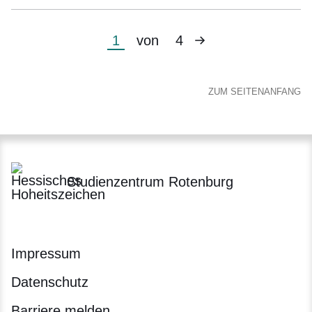
Nächste
Aktuelle
1
von
4
Seite
Seite
ZUM SEITENANFANG
Studienzentrum Rotenburg
Impressum
Datenschutz
Barriere melden