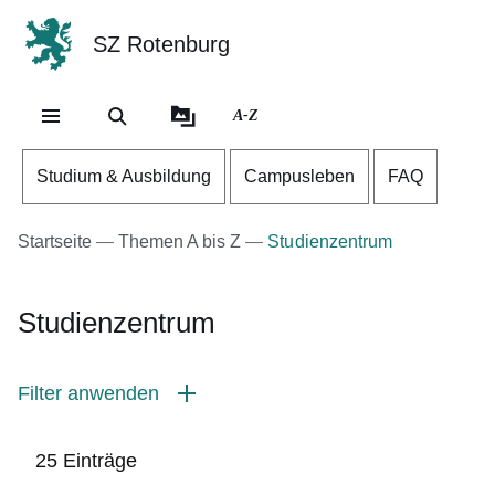
SZ Rotenburg
Direkt zum Kopf der Se
Direkt zum Inhalt
Direkt zum Fuß der Sei
A-Z
Studium & Ausbildung
Campusleben
FAQ
Startseite
Themen A bis Z
Studienzentrum
Studienzentrum
Filter anwenden
25 Einträge