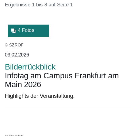
Ergebnisse 1 bis 8 auf Seite 1
:25
Bildergalerie:4
4 Fotos
Ergebnisse:Ergebnisse
Fotos:Öffnet
1
eine
© SZROF
bis
Lightbox:
03.02.2026
8
auf
Bilderrückblick
Seite
Infotag am Campus Frankfurt am
1
Main 2026
Highlights der Veranstaltung.