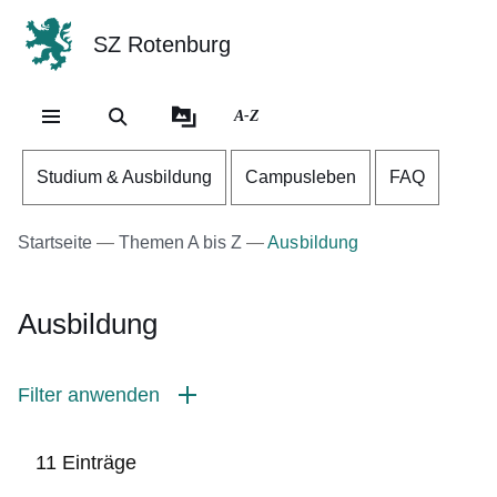
SZ Rotenburg
Direkt zum Kopf der Se
Direkt zum Inhalt
Direkt zum Fuß der Sei
A-Z
Studium & Ausbildung
Campusleben
FAQ
Startseite
Themen A bis Z
Ausbildung
Ausbildung
Filter anwenden
11 Einträge