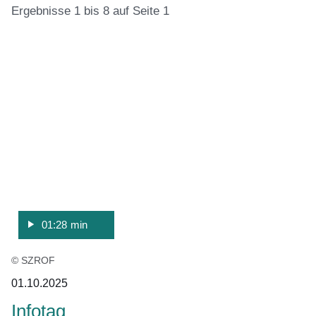
Ergebnisse 1 bis 8 auf Seite 1
:Video:Dauer:
:11
1
Ergebnisse:Ergebnisse
Minute,
1
28
bis
Sekunden
8
auf
Seite
1
01:28 min
© SZROF
01.10.2025
Infotag