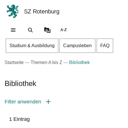
SZ Rotenburg
Direkt zum Kopf der Se
Direkt zum Inhalt
Direkt zum Fuß der Sei
A-Z
Studium & Ausbildung
Campusleben
FAQ
Startseite
Themen A bis Z
Bibliothek
Bibliothek
Filter anwenden
1 Eintrag