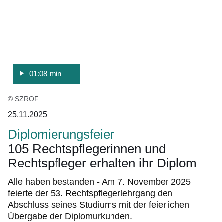
:Video:Dauer:
:7
1
Ergebnisse:
Minute,
8
Sekunden
01:08 min
© SZROF
25.11.2025
Diplomierungsfeier
105 Rechtspflegerinnen und
Rechtspfleger erhalten ihr Diplom
Alle haben bestanden - Am 7. November 2025
feierte der 53. Rechtspflegerlehrgang den
Abschluss seines Studiums mit der feierlichen
Übergabe der Diplomurkunden.