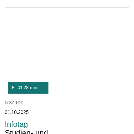
:Video:Dauer:
1
Minute,
28
Sekunden
01:28 min
© SZROF
01.10.2025
Infotag
Studien- und