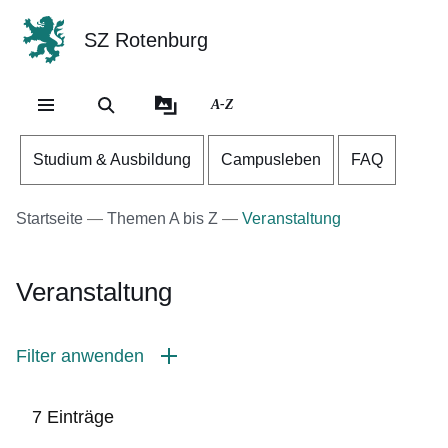
SZ Rotenburg
Direkt zum Kopf der Se
Direkt zum Inhalt
Direkt zum Fuß der Sei
A-Z
Studium & Ausbildung
Campusleben
FAQ
Startseite
Themen A bis Z
Veranstaltung
Veranstaltung
Filter anwenden
7 Einträge