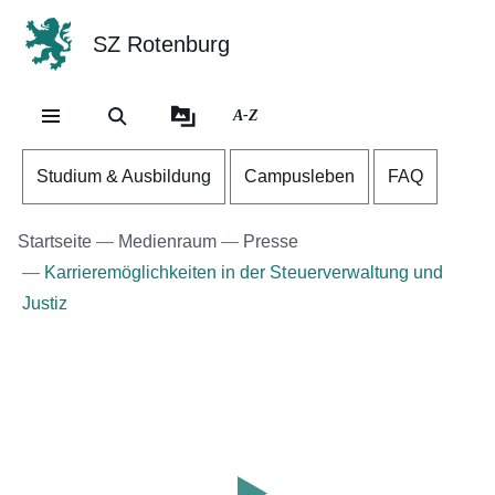
SZ Rotenburg
Direkt zum Kopf der Se
Direkt zum Inhalt
Direkt zum Fuß der Sei
A-Z
Studium & Ausbildung
Campusleben
FAQ
Startseite
Medienraum
Presse
Karrieremöglichkeiten in der Steuerverwaltung und
Justiz
Youtube
:Dauer:
Video:
1
Minute,
Aftermovie
28
Infotag
Sekunden