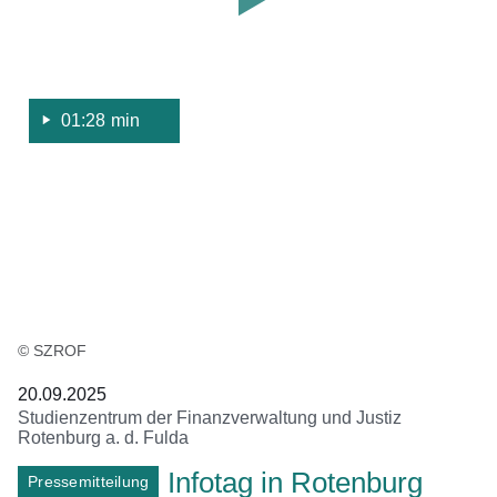
Studienzentrum
der
Finanzverwaltung
und
Justiz
01:28 min
Rotenburg
an
der
Fulda.
© SZROF
20.09.2025
Studienzentrum der Finanzverwaltung und Justiz
Rotenburg a. d. Fulda
Infotag in Rotenburg
Pressemitteilung